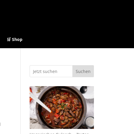
🛒 Shop
Suchen
n