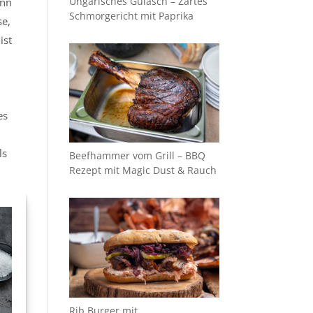
Ungarisches Gulasch – Zartes
ann
Schmorgericht mit Paprika
se,
ist
es
ls
Beefhammer vom Grill – BBQ
Rezept mit Magic Dust & Rauch
Rib Burger mit