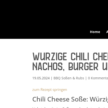
Home
Würzige Chili Ch
Nachos, Burger u
19.05.2024
|
BBQ Soßen & Rubs
|
0 Kommenta
zum Rezept springen
Chili Cheese Soße: Würz