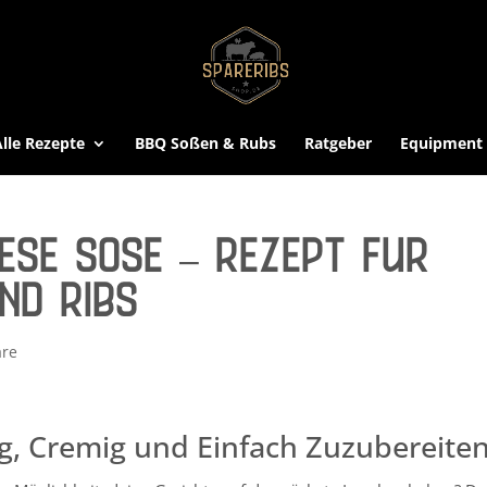
Alle Rezepte
BBQ Soßen & Rubs
Ratgeber
Equipment
eese Soße – Rezept für
nd Ribs
re
ig, Cremig und Einfach Zuzubereite