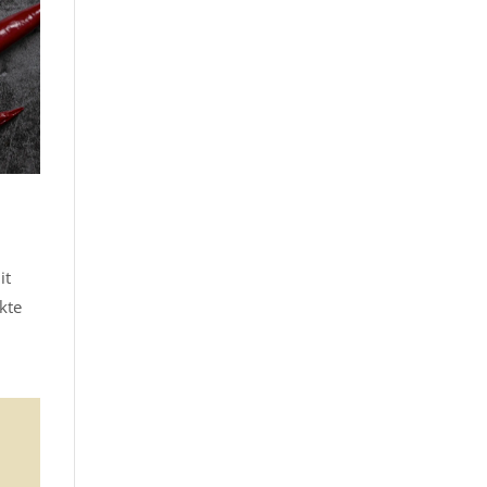
it
kte